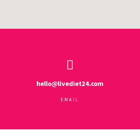
hello@livediet24.com
EMAIL