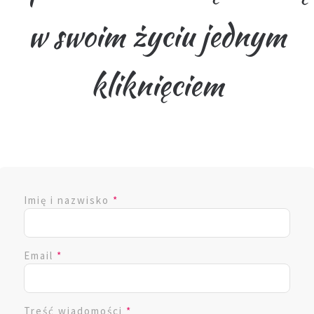
w swoim życiu jednym
kliknięciem
Imię i nazwisko
*
Email
*
Treść wiadomości
*