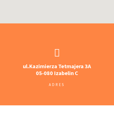
ul.Kazimierza Tetmajera 3A
05-080 Izabelin C
ADRES