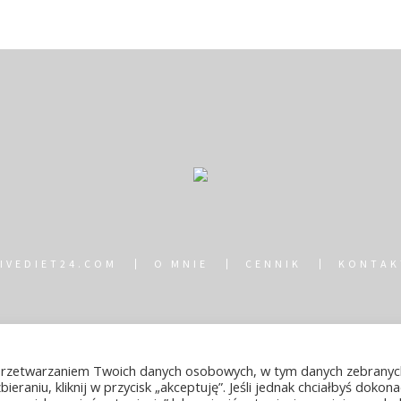
LIVEDIET24.COM
O MNIE
CENNIK
KONTAK
et24 © 2021 | Dietetyk Warszawa Bielany | Wszelkie prawa zast
 z przetwarzaniem Twoich danych osobowych, w tym danych zebranyc
ieraniu, kliknij w przycisk „akceptuję”. Jeśli jednak chciałbyś dokona