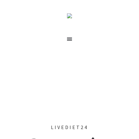
Dlaczego
LiveDiet24?
LIVEDIET24